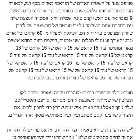
סוויפט צעד על השטיח האדום של הגראמי באדום מכף רגל, לכאורה
הנהון לחבר
טרוויס קלס
שמשחק בסופרבול בניו אורלינס ביום ראשון,
9 בפברואר עם ראשי קנזס סיטי. שמלת ויויאן ווסטווד הנוצצת שלה
עם כתפיים אחת הושלמה על ידי סוויטה של ​​תכשיטים של לוריין
שוורץ המנופלים על ידי אודם, הכוללת למעלה מ -60 קראט של אודם
טבעי לאורך זוג עגילי מפלים ושני טבעות, חושפת ביצת פסחא אישית
מאוד ומוסיפה עוד 15 קראט של 15 קראט של 15 קראט של 15
קראט של 15 קראט של עוד 15 קראט של עוד 15 קראט של עוד 15
קראט של עוד 15 קראט של עוד 15 קראט של עוד 15 קראט של של
15 קראט של עוד 15 קראט של של 15 קראט של עוד 15 קראט של
חצרות של עוד 15 קראט של חצרות אודם טבעי לסך הכל.
סוויפט תלה שרשרת רגליים מוזהבות עדינה עטופה מתחת לקו
השלטון של שמלתה, משובצת אודם. מסתבר, סוויפט והסטייליסט
שלה
ג'וזף קאסל
עבד באופן אישי עם שוורץ כדי לתכנן ולבצע את
היצירה, שהציגה קסם מכתב זעיר זעיר משתלשל מסוף אחד הגדילים.
"יש לה רעיונות שהיא באמת רוצה להחיות, ואז אנו עוזרים לה להחיות
את זה לחיים בתכשיטים שלנו," אמר שוורץ
יריד יהירות
והוסיפה כי