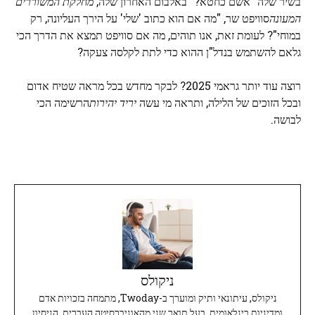
בשיר שלה "אשם כחטא?" באלבום האחרון שלה,
מחלקת המשוררים
המעונה
סוויפט שר, "מה אם הוא כתוב 'שלי' על הירך העליונה, רק
במוחי"? לעומת זאת, אנו תוהים, מה אם סוויפט תמצא את הדרך הכי
גלאם להשתמש בנדל"ן ההוא כדי לתת לקלסה צעקה?
רוצה עוד יותר גראמי 2025? לבקר מחדש בכל מראה שטיח אדום
ובכל הזוכים של הלילה, ותראה מי עשה
יריד יהירות
הרשימה הכי
לבושה.
ניקולס
ניקולס, עיתונאי ותיק ומוערך ב-Twoday, מתמחה בזכויות אדם
ומדיניות בינלאומית. בעל תואר שני מהאוניברסיטה העברית, הניסיון