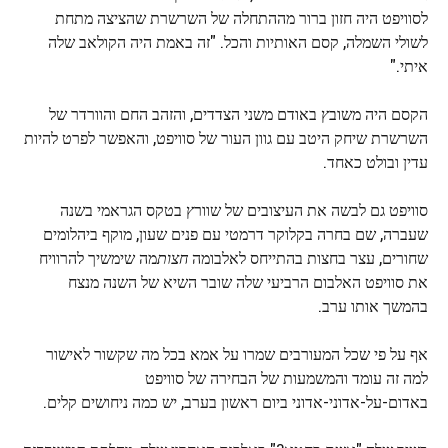
לסוויפט היה חזון ברור מההתחלה של השרשרת שהציצה מתחת
לשולי השמלה, קסם האותיות והכל. "זה באמת היה הקולאב שלה
איתי."
הקסם היה משובץ באודם משני הצדדים, והזהב החם והוורדר של
השרשרת שיחק היטב עם גוון העור של סוויפט, והאפשר לפרט להיות
עדין ובולט כאחד.
סוויפט גם לבשה את העיצובים של שוורץ בטקס הגראמי בשנה
שעברה, שם בחרה בקלוקר דרמטי עם פנים שעון, מוקף ביהלומים
שחורים, עצר בחצות בהתייחס לאלבומה
חצות
מה שימשיך להרוויח
את סוויפט האלבום הרביעי שלה שובר השיא של השנה מנצח
בהמשך אותו ערב.
אף על פי שכל המעורבים שמרו על אמא בכל מה שקשור לאישור
למה זה עומד והמשמעות של הבחירה של סוויפט
באדום-על-אדוני-אדוני ביום ראשון בערב, יש כמה ניחושים קלים.