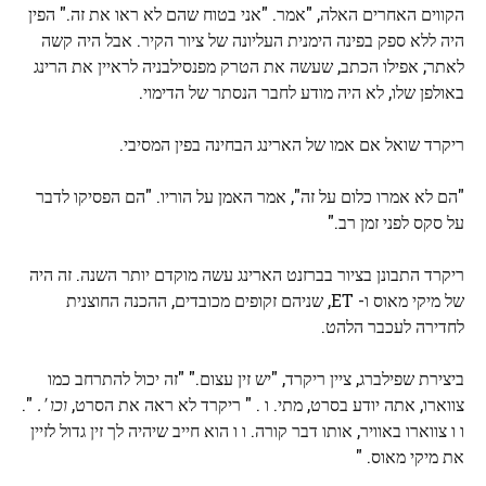
הקווים האחרים האלה, "אמר. "אני בטוח שהם לא ראו את זה." הפין
היה ללא ספק בפינה הימנית העליונה של ציור הקיר. אבל היה קשה
לאתר; אפילו הכתב, שעשה את הטרק מפנסילבניה לראיין את הרינג
באולפן שלו, לא היה מודע לחבר הנסתר של הדימוי.
ריקרד שואל אם אמו של הארינג הבחינה בפין המסיבי.
"הם לא אמרו כלום על זה", אמר האמן על הוריו. "הם הפסיקו לדבר
על סקס לפני זמן רב."
ריקרד התבונן בציור בברזנט הארינג עשה מוקדם יותר השנה. זה היה
של מיקי מאוס ו- ET, שניהם זקופים מכובדים, ההכנה החוצנית
לחדירה לעכבר הלהט.
ביצירת שפילברג, ציין ריקרד, "יש זין עצום." "זה יכול להתרחב כמו
צווארו, אתה יודע בסרט, מתי. ו . " ריקרד לא ראה את הסרט,
וכו '.
".
ו ו צווארו באוויר, אותו דבר קורה. ו ו הוא חייב שיהיה לך זין גדול לזיין
את מיקי מאוס. "