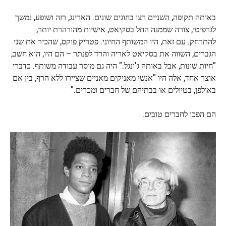
באותה תקופה, השניים רצו בחוגים שונים. הארינג, רזה ושופע, נמשך
לגרפיטי, צורה שממנה החל בסקיאט, אישיות מהורהרת יותר,
להתרחק. עם זאת, היו המשותף החיוני. פטריק פוקס, שהכיר את שני
הגברים, השווה את בסקיאט לאריה והרד לפנתר – הם היו, הוא חשב,
"חיות שונות, אבל באותה ג'ונגל." היה גם מוסר עבודה משותף. כדברי
אוצר אחד, אלה היו "אנשי מאניקים מאניים שציירו ללא הרף, בין אם
באולפן, בטיולים או בבתיהם של חברים ומכרים."
הם הפכו לחברים טובים.