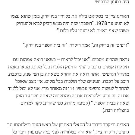
היה בסגנון הגרפיטי.
הארינג ציין כי בסקיאט בילה את כל חייו בניו יורק, בזמן שהוא עצמו
לא הגיע עד 1978. "חשבתי שזה היה ממש דביק לבוא ולהעתיק
משהו שאני באמת לא ידעתי עליו כלום."
"גרפיטי זה בדיוק זה," אמר ריקרד. "זה בית הספר בניו יורק."
נראה שהרינג מסכים. "אני יכול לראות – כשאני רואה אמהות עם
תינוקות קטנים ברכבת, ועיני התינוק הולכות בכל מקום. מכאן באמת
מתחיל הגרפיטי. אתה רואה את החרא כשאתה בן חצי שנה, ברכבת,
רוכב על רכבת. העיניים שלך הולכות בכל מקום. אין מצב שאוכל
להתחיל לעשות גרפיטי עכשיו. ו ו ו זה מאוחר מדי. אני לא יכול ללמוד
את זה. זה נובע מלהראות את זה מהתקופה שאתה נולד עד הזמן
שאתה בבית הספר. " (קביעה מוזרה, כפי שהרינג לקח למדיום
בהצלחה רבה.)
הארינג וריקרד דיברו על הסאלי האחרון של ראש העיר במלחמתו נגד
גרפיטי. ריקרד ציין, "הוא היה בטלוויזיה לפני כמה שבועות דיבר על