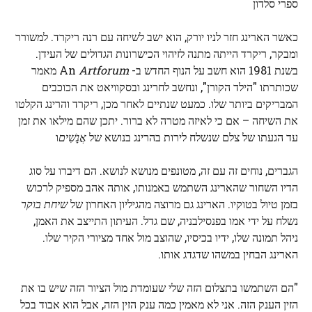
ספרי סלדון
כאשר הארינג חזר לניו יורק, הוא ישב לשיחה עם רנה ריקרד. למשורר
ומבקר, ריקרד הייתה מתנה לזיהוי הכישרונות הגדולים של העידן.
בשנת 1981 הוא חשב על הנוף החדש ב- An
Artforum
מאמר
שכותרתו "הילד הקורן", ונחשב לחרינג ובסקוויאט את הכוכבים
המבריקים ביותר שלו. כמעט שנתיים לאחר מכן, ריקרד והרינג הקלטו
את השיחה – אם כי לאיזה מטרה לא ברור. יתכן שהם מילאו את זמן
עד הגעתו של צלם שנשלח לירות בהרינג בנושא של
אֲנָשִׁים
ו
הגברים, נוחים זה עם זה, מטונפים מנושא לנושא. הם דיברו על סוג
הדיו השחור שהארינג השתמש באמנותו, אותה אהב מספיק לרכוש
בזמן טיול בטוקיו. הארינג גם מרוצה מהגיליון האחרון של
שיחת בוקר
נשלח על ידי אמו בפנסילבניה, שם גדל. העיתון התייצב את האמן,
ניהל תמונה שלו, ידיו בכיסיו, שהוצב מול אחד מציורי הקיר שלו.
הארינג הבחין במשהו שדגדג אותו.
"הם השתמשו בתצלום הזה שלי שעומדת מול הציור הזה שיש בו את
הזין הענק הזה. אני לא מאמין כמה ענק הזין הזה, אבל הוא אבוד בכל