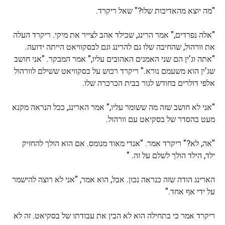
"מה יוצא מהאדיבות שלו?" שאל ריקרד.
"אלה נפרדים," אמר הרינג, שכילד אהב לצייר את מיקי. ריקרד העלה
את וורהול, שהחיבה שלו גם להרינג וגם לבסקוויאט הייתה ידועה.
"אתה וג'ין הם שני האמנים האהובים עליו," אמר המבקר. "אני חושב
שג'ין הוא משעמם נורא." ריקרד רכוש על בסקוויאט ששילם לוורהול
אלפי דולרים בחודש לגור בבית הכרכרה שלו.
"אני לא חושב שזה מה ששומר עליו," אמר הארינג, ככל הנראה מקנא
מעט בהסדר של בסקיאט עם וורהול.
"אה, לא?" ריקרד אמר. "אנדי מאוד מנומס. אם הוא הולך להחזיק
ילד, הילד הולך לשלם על זה. "
הארינג הודה שזה כנראה נכון. אבל, הוא אמר, "אני לא רוצה להישמר
על ידי אף אחד."
ריקרד אמר כי בתחילה הוא לא הבין את עבודתו של בסקיאט. זה לא