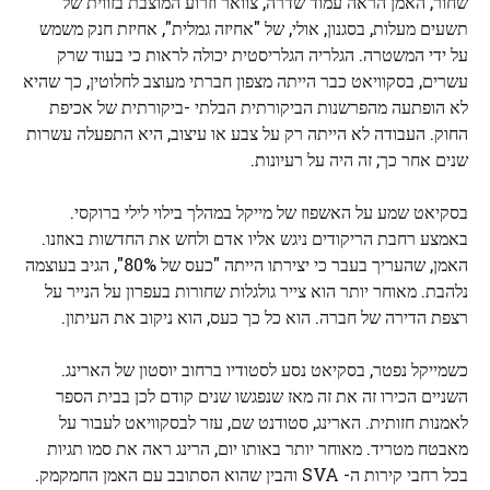
שחור, האמן הראה עמוד שדרה, צוואר וזרוע המוצבת בזווית של
תשעים מעלות, בסגנון, אולי, של "אחיזה גמלית", אחיזת חנק משמש
על ידי המשטרה. הגלריה הגלריסטית יכולה לראות כי בעוד שרק
עשרים, בסקוויאט כבר הייתה מצפון חברתי מעוצב לחלוטין, כך שהיא
לא הופתעה מהפרשנות הביקורתית הבלתי -ביקורתית של אכיפת
החוק. העבודה לא הייתה רק על צבע או עיצוב, היא התפעלה עשרות
שנים אחר כך; זה היה על רעיונות.
בסקיאט שמע על האשפוז של מייקל במהלך בילוי לילי ברוקסי.
באמצע רחבת הריקודים ניגש אליו אדם ולחש את החדשות באוזנו.
האמן, שהעריך בעבר כי יצירתו הייתה "כעס של 80%", הגיב בעוצמה
נלהבת. מאוחר יותר הוא צייר גולגלות שחורות בעפרון על הנייר על
רצפת הדירה של חברה. הוא כל כך כעס, הוא ניקוב את העיתון.
כשמייקל נפטר, בסקיאט נסע לסטודיו ברחוב יוסטון של הארינג.
השניים הכירו זה את זה מאז שנפגשו שנים קודם לכן בבית הספר
לאמנות חזותית. הארינג, סטודנט שם, עזר לבסקוויאט לעבור על
מאבטח מטריד. מאוחר יותר באותו יום, הרינג ראה את סמו תגיות
בכל רחבי קירות ה- SVA והבין שהוא הסתובב עם האמן החמקמק.