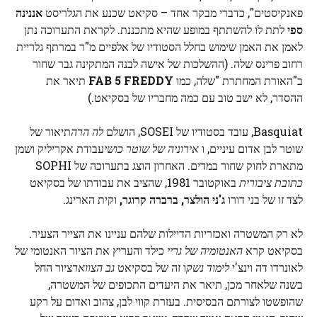
פאנקיסטים", כדברי מבקר אחד – סקיאט שכנע את הגלריסט
אננינה
ספי
לתת לו להשתתף במופע שהיא מתכננת. לקראת התערוכה נתן
לאמן את האמן שימוש בחלל הסטודיו של אלפיים מ"ר במרתף גלריית
רחוב פרינס שלה. (ההשלכות של אישה לבנה המתקינה גבר שחור
ב"האורת המחתרת "שלה, כמו
FAB 5 FREDDY
תיאר את
ההסדר, לא ישב טוב עם כמה מחבריו של בסקיאט.)
Basquiat, עובד בסטודיו של SOSEI, הושלם
לה הרה
תיאור של
שוטר לבן אדום עיניים, ו
אירוניה של שוטר כושי
עבודת אקריליק ושמן
מתארת ​​לחוק שחור במדים. האחרון הוצג בתערוכה של SOPHI
כתובת ציבורית
באוקטובר 1981, שהציב את עבודתו של בסקיאט
לצד זו של בני דורו
ג'ני הולצר,
ברברה קרוגר,
וקית הארינג.
לא רק המשטרה ואכזריות הדיילות שלהם עניינו את הצייר הצעיר.
בסקיאט קרא
האנטומיה של גריי
כילד והעריץ את הציור האנטומי של
לאונרדו דה וינצ'י
לימוד נשק
ו זה של בסקיאט
גב הצוואר
ציור החל
בשנה שלאחר מכן, תיאר את היעדים התכופים של המשטרה,
שהופשטו לצורתם הבסיסית. בעזרת קווי לבן, צהוב ואדום על רקע