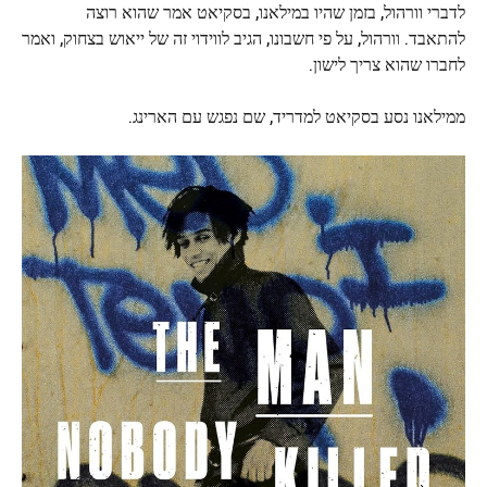
לדברי וורהול, בזמן שהיו במילאנו, בסקיאט אמר שהוא רוצה
להתאבד. וורהול, על פי חשבונו, הגיב לווידוי זה של ייאוש בצחוק, ואמר
לחברו שהוא צריך לישון.
ממילאנו נסע בסקיאט למדריד, שם נפגש עם הארינג.