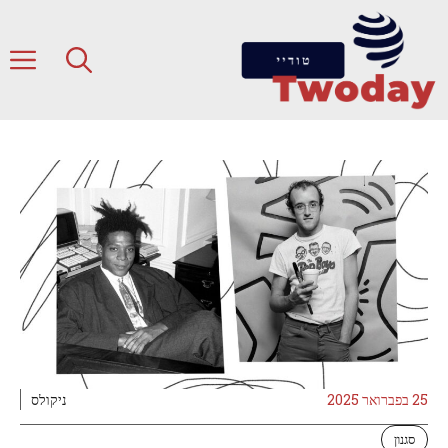
דלג
תוכן
ת
25 בפברואר 2025
ניקולס
סגנון