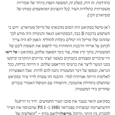
בתרדמת. זה היה, בשלב זה, המעשה הנפוץ ביותר של אכזריות
משטרתית בתולדות העיר. (כל הקצינים המואשמים במותו של
סטיוארט זוכו.)
ז'אן-מישל בסקיאט היה המום מהכאתו של מייקל סטיוארט. ידוע כי
השתמש ברכבת D כבד, הבסקוויאט הנאה והנקודה היה מודע לכך
שההונו שלו ומייקל היו יכולים בקלות להחליף. האמן לא היה צריך
לכתוב על אריחי הרכבת התחתית כדי לתפוס את תשומת ליבם של
המשטרה; בוקר קיץ אחד, עוד בימי הסאמו שלהם, בסקיאט ו
אל דיאז
היו שיכורים ומצנחים בקבוקים כששני קציני טירונים התקרבו וביקשו
מבני הנוער לייצר את כרטיסי הדראפט שלהם. זו הייתה בדיחה, ככל
הנראה, ובסופו של דבר המשטרה נתנה להם להיות. אבל האפשרות
לאלימות הייתה אמיתית למדי. ההבנה הזו עשויה לזייר ציור בסקיאט
שהושלם בתחילת אוקטובר, והתמודד עם הטיפול האכזרי בגברים
שחורים בידי המשטרה.
בסקיאט תיאר בעבר את סוכני העיר החמושים. יורד
ניו יורק/גל
חדש
תערוכה קבוצתית בפברואר 1981 ב- PS 1 שהכניסה את הצייר
לחברת, בין היתר, וורהול,
מריפול
וויליאם בורוז – "קואליציה של