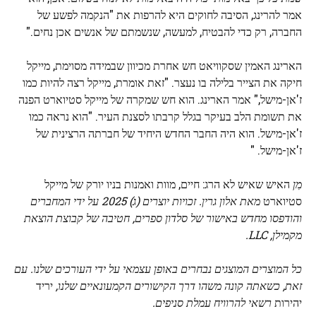
אמר להרינג, הסיבה לחוקים היא להרפות את "הנקמה לפשע של
החברה, רק כדי להבטיח, למעשה, שנשמתם של אנשים אכן נחים."
הארינג האמין שסקוויאט חש אחרת מכיוון שבמידה מסוימת, מייקל
חיקה את הצייר בלילה בו נעצר. "זאת אומרת, מייקל רצה להיות כמו
ז'אן-מישל," אמר הארינג. הוא חש שמקרה של מייקל סטיוארט הפנה
את תשומת הלב בעיקר בגלל קרבתו לסצנת העיר. "הוא נראה כמו
ז'אן-מישל. הוא היה החבר החדש היחיד של חברתה הרצינית של
ז'אן-מישל. "
מִן
האיש שאיש לא הרג: חיים, מוות ואמנות בניו יורק של מייקל
סטיוארט
מאת אלון גרין. זכויות יוצרים (ג) 2025 על ידי המחברים
והודפסו מחדש באישור של סלדון ספרים, חטיבה של קבוצת הוצאת
מקמילן, LLC.
כל המוצרים המוצגים נבחרים באופן עצמאי על ידי העורכים שלנו. עם
זאת, כשאתה קונה משהו דרך הקישורים הקמעונאיים שלנו,
יריד
יהירות
רשאי להרוויח עמלת סניפים.