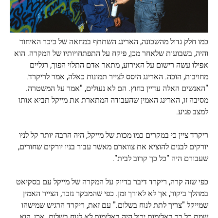
כמו חלק גדול מהשכונה, הארינג השתתף במחאה של כיכר האיחוד
והיה, בשבועות שלאחר מכן, פיקח על התפתחויותיו של המקרה. הוא
אפילו עשה רישום על האירוע, מתאר אדם התלוי הפוך, רגליים
מחויבות, הוכה. הארינג היסס לצייר תמונות כאלה, אמר לריקרד.
"האנשים האלה עדיין בחוץ. הם לא נעולים, "אמר על המשטרה.
מסיבה זו, הארינג האמין שהעבודה המתארת ​​את מייקל תביא אותו
למצב פגיע.
ריקרד ציין כי במקרים כמו מכות של מייקל, היה הרבה יותר קל לניו
יורקים לבנים להוציא את צווארם ​​מאשר עבור בניו יורקים שחורים,
שעבורם היה "כל כך קרוב לבית".
כפי שזה קרה, ריקרד דיבר בדיוק על המקרה של מייקל עם בסקיאט
במהלך ביקור, אך לא לאורך זמן. כפי שהמבקר נזכר, הצייר האמין
שמייקל "צריך לתת לנוח בשלום." עם זאת, ריקרד הרגיש שמישהו
שמת כל כך באלימות יכול היה באלימות
לֹא
לנוח בשלום. אכן, הוא