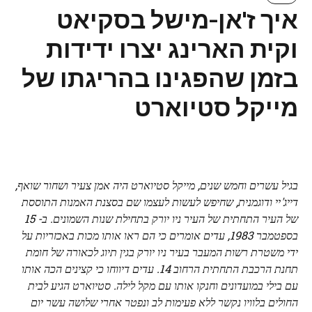
איך ז'אן-מישל בסקיאט
וקית הארינג יצרו ידידות
בזמן שהפגינו בהריגתו של
מייקל סטיוארט
בגיל עשרים וחמש שנים, מייקל סטיוארט היה אמן צעיר ושחור שואף,
דייג'יי ודוגמנית, שחיפש לעשות לעצמו שם בסצנת האמנות התוססת
של העיר התחתית של העיר ניו יורק בתחילת שנות השמונים. ב- 15
בספטמבר 1983, עדים אומרים כי הם ראו אותו מכות באכזריות על
ידי משטרת רשות המעבר בעיר ניו יורק בגין תיוג לכאורה של חומת
תחנת הרכבת התחתית הרחוב 14. עדים דיווחו כי קצינים הכה אותו
עם בילי במועדונים וחנקו אותו עם מקל לילה. סטיוארט הגיע לבית
החולים בלוויו נקשר ללא פעימות לב ונפטר אחרי שלושה עשר יום