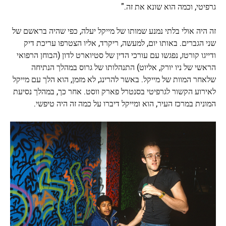
גרפיטי, וכמה הוא שונא את זה."
זה היה אולי בלתי נמנע שמותו של מייקל יעלה, כפי שהיה בראשם של
שני הגברים. באותו יום, למעשה, ריקרד, אליו הצטרפו עריכת דיק
ודייגו קורטז, נפגשו עם עורכי הדין של סטיוארט לדון (הבוחן הרפואי
הראשי של ניו יורק, אליוט) התנהלותו של גרוס במהלך הנתיחה
שלאחר המוות של מייקל. באשר להרינג, לא מזמן, הוא הלך עם מייקל
לאירוע הקשור לגרפיטי בסנטרל פארק ווסט. אחר כך, במהלך נסיעת
המונית במרכז העיר, הוא ומייקל דיברו על כמה זה היה טיפשי.