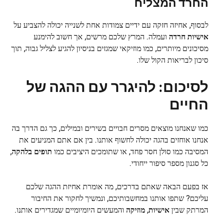
החרד
המצליח
לבסוף, אחיזה חזקה עם ידיים צמודות אחת לשנייה יכולה להצביע על
אישיות חרדה
ועמלה. המרץ שלכם מרשים, אך חשוב להימנע
מסיכונים מיותרים, כמו מוזיקאי שמגזים בניסיון להגיע לצליל גבוה, תוך
סיכון לבריאות הקול שלו.
לסיכום: להיגרר עם ההגה של
החיים
כמו שאנחנו מוצאים מסרים חבויים בשירים ובמילים, כך גם הדרך בה
אנחנו אוחזים בהגה יכולה לחשוף אותנו. בין אם אתם המניעים את
המסיבה כמו סולן חסר פחד, או שתומכים היציבים כמו
תופים בלהקה
,
כל סגנון מספר סיפור ייחודי.
אז בפעם הבאה שאתם בדרכים, מה אומרת אחיזת ההגה שלכם
עליכם? שתפו אותנו במחשבותיכם, ונמשיך לחקור את החיבור
המרתק שבין
אישיות
,
מוזיקה
והמעשים היומיומיים שמגדירים אותנו.