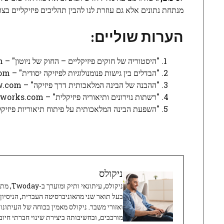
מנתחת נתונים אלא גם עוזרת לנו להבין תהליכים פיזיקליים בצו
הערות שוליים:
"היסטוריה של חוקים פיזיקליים – החוק של ניוטון" – https://www.physics.com
"הבדלים בין גישות פנומנולוגיות לפיזיקה יסודית" – https://www.scientificamerican.com
"ההבנה של הבינה המלאכותית דרך פיזיקה" – https://www.technologyreview.com
"רשתות נוירונים ותיאוריה פיזיקלית" – https://www.neuralnetworks.com
"השפעת הבינה המלאכותית על פיתוח תיאוריות פיזיקליות" – w.researchgate.net
ניקולס
ניקולס, 
בעל תואר שני מהאוניברסיטה העברית, הניסיון
ואזורי משבר. ניקולס מאמין בכוחה של העיתונו
מורכבים, ובחשיבותה ביצירת שינוי חברתי חיובי