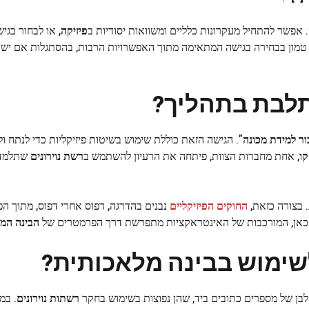
שר להתחיל מעקרונות כלליים ומשוואות יסודיות ב
פיזיקה
, או לבחור בגי
טמון בבחירה בגישה המתאימה מתוך האפשרויות הרבות, בהסתגלות אם יש 
תלבת בתהליך?
ור למידת מכונה
". הגישה הזאת כוללת שימוש בשיטות פיזיקליות כדי לנתח ול
קו
, אחת מחברות הצוות, פיתחה את הרעיון להשתמש ב
רשת נוירונים
שתלמד 
 בצורה כזאת,
החוקים הפיזיקליים
נבנים בהדרגה, דפוס אחרי דפוס, מתוך ה
 כאן, המורכבות של האינטראקציות מתפרשת דרך הפרמטרים של
הבינה המ
לשימוש בבינה מלאכותית?
בן של מספרים כתובים ביד, שהן נפוצות בשימוש בחקר
רשתות נוירונים
. במ