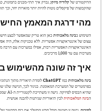
הדוקטורט של
קלודיה מיזקו
, נבדק איך תתי-מבנים בתמונות, כ
שהקבוצות של פיקסלים נוטות להיות יותר מוארות יחד, וכך תור
מהי דרגת המאמץ החישו
השימוש ב
בינה מלאכותית
כאן הוא טריק שמאפשר לבצע חישוב
עצום של אינטראקציות אפשריות. ללא טכניקות אלה, היה אפשר
האינטראקציות האפשריות רבות, אפילו במערכות עם הרבה מרכ
מערכות עם עד 1,000 מרכיבים.
איך זה שונה מהשימוש בבינה 
בינה מלאכותית
כמו
ChatGPT
לומדת תיאוריה מתוך הנתונים
בפרמטרים של המערכת המאומנת. בניגוד לכך, הגישה שלנו ש
שהיא הבסיס לפיזיקה. גישה זו משתייכת לקטגוריית ה-AI שמסביר את התהליך (
ה
בינה המלאכותית
לבין תיאוריות שניתנות להבנה אנושית.
לסיכום,
גישה זו מציעה מודל חדש המשלב את כוח החישוב של 