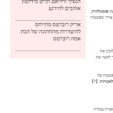
הנסיך וויליאם וקייט מידלטון
אוהבים להירגע
שה
פנומנולוגית
,
צורך ובפשטות
אריק רוברטס מתייחס
להיעדרות מהחתונה של הבת
אמה רוברטס
הבין את
לקשר את
פשטות של
לאכותית
【³】.
סגרת עבודת