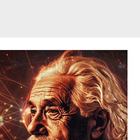
דלג
תוכן