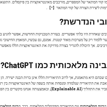
מו קווי המתאר של המספרים, מורכבים מאינטראקציות בין פיקסלים. התוצאה
מות ליצירת הצורה של קווי המתאר【⁴】.
בי הנדרשת?
ים שאחרת היו בלתי אפשריים. בעזרת הטכניקות החדשות, אפשר להגיע ב
 ללמוד רק על מערכות מאוד קטנות. אמנם, גם עכשיו, המאמץ החישובי גדול
יבים. אך היכולת להגדיר בצורה מדויקת את האינטראקציות הללו מאפשרת
מלאכותית כמו ChatGPT?
 שבהם היא מתאמנת, אך לרוב התיאוריות הללו אינן ברות הבנה ישירה. הן 
ואבת את התיאוריה שנלמדה ומנסחת אותה בשפה של האינטראקציות בין רכ
Explainable AI
), ובאמצעותה אנחנו מקשרים בין הפ
ה
בינה המלאכותית
עם התיאוריה הפיזיקלית הקלאסית. בכך, ה
בינה המלאכו