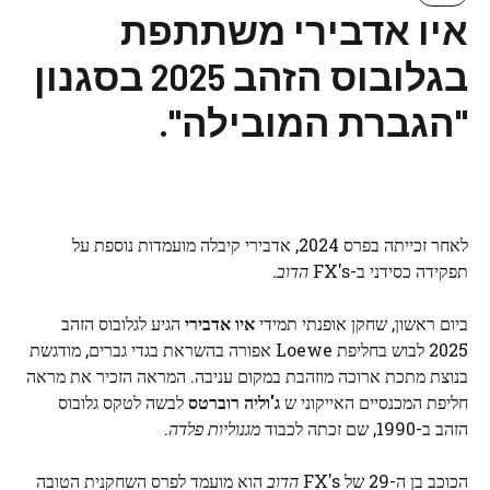
איו אדבירי משתתפת
בגלובוס הזהב 2025 בסגנון
"הגברת המובילה".
לאחר זכייתה בפרס 2024, אדבירי קיבלה מועמדות נוספת על
תפקידה כסידני ב-FX's
הדוב.
ביום ראשון, שחקן אופנתי תמידי
איו אדבירי
הגיע לגלובוס הזהב
2025 לבוש בחליפת Loewe אפורה בהשראת בגדי גברים, מודגשת
בנוצת מתכת ארוכה מוזהבת במקום עניבה. המראה הזכיר את מראה
חליפת המכנסיים האייקוני ש
ג'וליה רוברטס
לבשה לטקס גלובוס
הזהב ב-1990, שם זכתה לכבוד
מגנוליות פלדה
.
הכוכב בן ה-29 של FX's
הדוב
הוא מועמד לפרס השחקנית הטובה