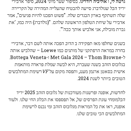
גרטה לי,
ו
אוליביה רודריגו.
בסיפור שער מיוני 2024, סיפר אדבירי
יריד הבל
שגולדברג סייעה להבטיח שהעלייה המהירה של הקריירה
שלה תשתקף בארון הבגדים שלה. "פשוט הפכנו להיות פגיעים", אמר
אדבירי על שיחת הטלפון הראשונה שלהם. "(גולדברג) היה כמו, 'את
גברת מובילה, אני אלביש אותך ככה'".
בשנים שחלפו מאז תפקידה ב
הדוב
הפכה אותה לשם דבר, אדבירי
בחרה במראה הרפתקני של מותגים כמו Loewe – שהלביש אותה
ל-Met Gala 2024 – Thom Browne ו-Bottega Veneta.
בגלובוס הזהב בשנה שעברה, היא לבשה שמלת פראדה מותאמת
אישית בסאטן ארגמן מענג, ותפסה מקום על
VF
רשימת המתלבשים
הטובים ביותר לשנת 2024.
לחדשות, אופנה ופרשנות מעודכנות של גלובוס הזהב 2025
יריד
הבל
מומחי עונת הפרסים של, אל תפספסו את הבלוג החי שלנו. ולעוד
אופנה, ראו את כל המראות מגלובוס הזהב ומי נכנס לרשימת
המתלבשים הכי טובים שלנו.