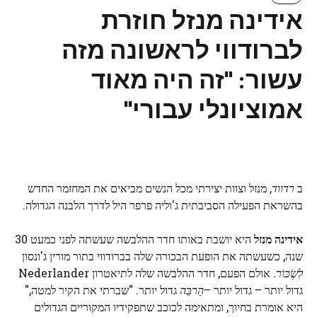
אידינה מנזל חוזרת
לברודווי לראשונה מזה
עשור: "זה היה מאוד
אמוציונלי עבורי"
ב
רדווד,
מנזל וצוות יצירתי מכל הנשים מביאים את המחזמר החדש
בהשראת הפעילה הסביבתית ג'וליה פרפר היל לדרך הלבנה הגדולה.
אידינה מנזל
היא יושבת באותו חדר ההלבשה שעשתה לפני כמעט 30
שנה, כשעשתה את הופעת הבכורה שלה בברודווי בתור מורין ג'ונסון
לִשְׂכּוֹר.
אולם הפעם, חדר ההלבשה שלה לתיאטרון Nederlander
גדול יותר – גדול יותר –
הַרבֵּה
גדול יותר. "שברתי את הקיר למטה,"
היא אומרת בחיוך, ומתאימה לכוכב שתפקידיו המקוריים הגדולים