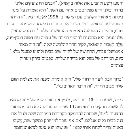
והנועז
רָשָׁע
ולהביע את אלזה ב
קָפוּא
). "הבנים היו צועקים אלינו
בחדר וכולנו היינו מפלרטטים אחד עם השני," היא אומרת על זמנה
בילתה מאחורי הקלעים עם המקור ב -1996
לִשְׂכּוֹר
יָצוּק. "זו הייתה
תקופה יפה וקסומה בחיי. רציתי את התזכורת לשמחה ושמחה … עבור
רובנו, זו הייתה ההופעה האמיתית הראשונה שלנו. " ברגע שהראיון
שלנו נגמר, היא מתכננת להוסיף תמונה של עצמה עם
דפנה רובין-ויגה,
שֶׁלָה
לִשְׂכּוֹר
קוסטאר, לקיר חדר ההלבשה שלה. "זה היה מאוד
אמוציונלי עבורי, התחושה של להיות שוב בבית ולהגיע למעגל מלא."
כיום, המרחב של מנזל הוא בריחה שלווה, טפטים בירק ויערות
עצומים.
"ברוך הבא ליער הרדווד שלי," היא אומרת ומפנה את מצלמת הזום
שלה סביב החדר. "זה הדבר האהוב עלי."
רדווד,
שנפתח ב -13 בפברואר, מציין את חזרת שמו של מנזל שמאיר
לראשונה מרקיע ברודווי מזה 10 שנים. הפער הזה לא נבע ממחסור
בהצעות למנזל, שבחרה להתמקד בקריירת המוזיקה שלה ולגדל את
בנה בבית בלוס אנג'לס. "אם אני עובר לניו יורק במשך שנה,
מַשֶׁהוּ
באמת צריך לקחת אותי לכאן. " שמשהו הוא
טינה לנדאו
המחזמר