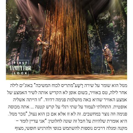
מנזל הוא שומר על שירה
רָשָׁע
"מתריס לכוח המשיכה" באוג'ים לילה
אחר לילה, טס באוויר, בשום אופן לא הקדיש אותה לשיר האמצע של
אמצע האוויר שהיא באה מושלמת פנימה
רדווד.
"זו הייתה אשליה
אופטית. התחלתי לעמוד על שתי רגלי על קרש קטנה … אתה מכוסה
פנימה וזה נוצר במחשבים. זה לא זז אלא אם כן הוא נעול, "נזכר מנזל.
היא אומרת שלהיות על חבל זה שונה לחלוטין: "אני עדיין לומד –
מקנה ומגלה דרכים נוספות להשתמש בגופי ולהרגיש חופשי, מצוף