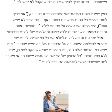
ומשוחרר … ואתה צריך להיראות נוח כדי שהקהל לא ידאג לך. "
בזמן שמנזל נלחם בשפעת שמסתובבת כרגע בניו יורק ("אני צריך
לנווט כזמרת כל הגזים שיושבים בחזה ובאף … טס הפוך לא ממש
עוזר"), היא מכנה את עצמה על פתיחת לילה. "זו תחושת גאווה
נהדרת כשאני חושב להיות ילדה קטנה והחלומות שלי להיות בברודווי
… אבל יחד עם זה בא לרצות למלא את כל המושבים ולדעת שאני
אחראי להצלחת המופע. זה על הכתפיים שלי וזה ממש מפחיד. " אבל
ממש כמו הדמות שלה ג'סי, וכל הדמויות שהיא שיחקה לפני כן, מנזל
ללא ספק תנצח. "כל הרעיון של האישה הזו עושה משהו הרואי ומעבר
למה שחשבתי שאוכל לעשות התעורר לחיים."