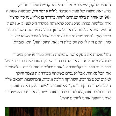
החדש והנוקב, המשלב מתקני וידיאו מתקדמים ועיצוב תנועה,
בהשראת סיפורו של פעיל הסביבה
ג'וליה פרפר היל,
שבשנות שנות ה
-90 המאוחרות בילה שנתיים לחיות ברדווד בן אלף שנה כדי להציל
אותו מלהיות נכרת. מנזל נתקל לראשונה בסיפור היל לפני כ -15 שנה
והעניק השראה לפנות לנדאו על שיתוף פעולה במחזמר. השניים עבדו
רדווד
מֵאָז. "תמיד שאלתי את עצמי אם אוכל לעשות משהו קיצוני
כזה, והאם היה לי את הסיבולת הזו, את החוסן הזה," היא אומרת.
מנזל מגלמת את ג'סי, אישה שנמלטת מחייה בעיר ניו יורק בניסיון
להימלט מטראומה. היא נוהגת ברחבי הארץ ובסופו של דבר בסופו של
דבר ביער הרדווד בקליפורניה. "אנחנו יכולים לנסות לברוח … להשאיר
את הכל מאחור. אבל לפעמים כשאתה מבודד את עצמך והולך
למקום שקט בהרבה, השתיקה הולכת וגוברת, והמחשבות והכאב שלך
הופכות להיות חזקות יותר, "היא אומרת. "משהו בלקח את האובדן
בחיינו ולגלם אותו, לא לנסות לדחוף אותו משם, הוא בעצם מה שיגדיר
אותנו ויהפוך אותנו לחזקים יותר."