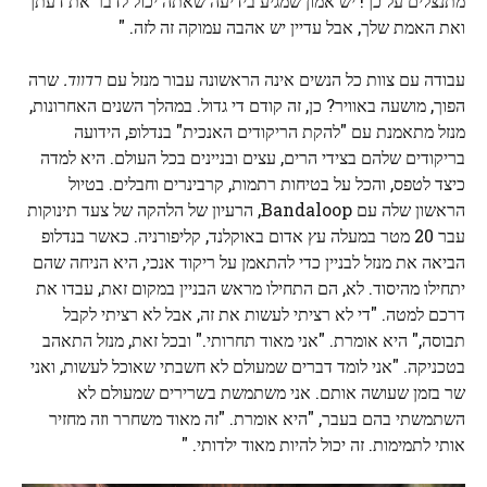
מתנצלים על כך! יש אמון שמגיע בידיעה שאתה יכול לדבר את דעתך
ואת האמת שלך, אבל עדיין יש אהבה עמוקה זה לזה. "
עבודה עם צוות כל הנשים אינה הראשונה עבור מנזל עם
רדווד.
שרה
הפוך, מושעה באוויר? כן, זה קודם די גדול. במהלך השנים האחרונות,
מנזל מתאמנת עם "להקת הריקודים האנכית" בנדלופ, הידועה
בריקודים שלהם בצידי הרים, עצים ובניינים בכל העולם. היא למדה
כיצד לטפס, והכל על בטיחות רתמות, קרבינרים וחבלים. בטיול
הראשון שלה עם Bandaloop, הרעיון של הלהקה של צעד תינוקות
עבר 20 מטר במעלה עץ אדום באוקלנד, קליפורניה. כאשר בנדלופ
הביאה את מנזל לבניין כדי להתאמן על ריקוד אנכי, היא הניחה שהם
יתחילו מהיסוד. לא, הם התחילו מראש הבניין במקום זאת, עבדו את
דרכם למטה. "די לא רציתי לעשות את זה, אבל לא רציתי לקבל
תבוסה," היא אומרת. "אני מאוד תחרותי." ובכל זאת, מנזל התאהב
בטכניקה. "אני לומד דברים שמעולם לא חשבתי שאוכל לעשות, ואני
שר בזמן שעושה אותם. אני משתמשת בשרירים שמעולם לא
השתמשתי בהם בעבר, "היא אומרת. "זה מאוד משחרר וזה מחזיר
אותי לתמימות. זה יכול להיות מאוד ילדותי. "