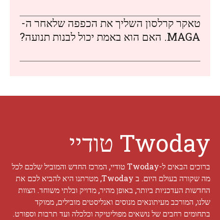
טאקר קרלסון השליך את הכפפה שלאחר ה-
MAGA. האם הוא באמת יכול לבנות תנועה?
Twoday טודיי
ברוכים הבאים ל-Twoday טודיי, המרכז החדש והמוביל שלכם לכל
מה שקורה בעולם היום. ב Twoday, מטרתנו היא להביא לכם את
החדשות העדכניות ביותר, באופן מהיר, מדויק ובלתי משוחד. הצוות
שלנו, המורכב מעיתונאים מנוסים ואנליסטים מובילים, ממוקד
בתחומים רחבים של נושאים מפוליטיקה וכלכלה ועד תרבות וספורט.