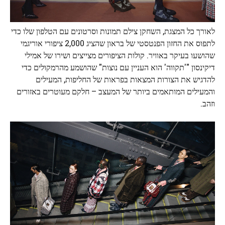
לאורך כל המצגת, השחקן צילם תמונות וסרטונים עם הטלפון שלו כדי
לתפוס את החזון הפנטסטי של בראון שהציג 2,000 ציפורי אוריגמי
שהושעו בעיקר באוויר. קולות הציפורים מצייצים ושירו של אמילי
דיקינסון "'תקווה' הוא העניין עם נוצות" שהושמע מהרמקולים כדי
להדגיש את הצורות המצאות בפראות של החליפות, המעילים
והמעילים המותאמים ביותר של המעצב – חלקם מעוטרים באזורים
וזהב.