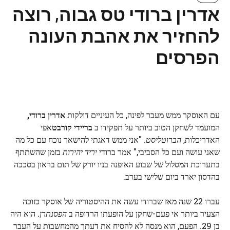
אדרין ברודי טס גבוה, רוצה
להחזיר את אהבת העונה
הפרסים
עם האוסקר ממש מעבר לפינה, כל העיניים דולקות
אדרין ברודי,
המועמד לשחקן הטוב ביותר על תפקידו ב
בריידי קורבט
אפי
האדריכלות,
הברוטליסט.
"אני ממש דאגתי להישאר נוכח עם כל מה
שאני עושה ועם כל הסביבי," אמר ברודי
יריד יהירות
בזמן שהשתתף
בתערוכת המסלול של שבוע האופנה בניו יורק של תום בראון בסככה
בהדסון יארד ביום שלישי בערב.
עברו 22 שנה מאז שברודי עשה את ההיסטוריה של אוסקר כזוכה
הצעיר ביותר אי פעם-שחקן על הופעתו הרדופה ב
הפסנתרן.
הוא היה
בן 29. הפעם, הוא מנסה לא להסיח את דעתך מהמחשבות על העבר