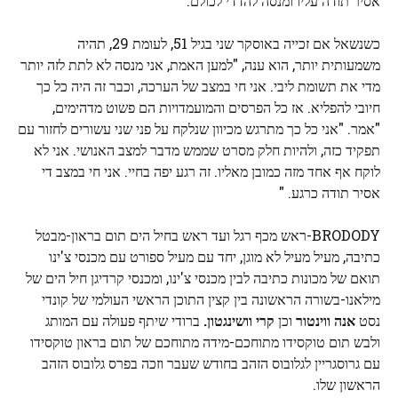
אסיר תודה עליו ומנסה להדדי לכולם."
כשנשאל אם זכייה באוסקר שני בגיל 51, לעומת 29, תהיה
משמעותית יותר, הוא ענה, "למען האמת, אני מנסה לא לתת לזה יותר
מדי את תשומת ליבי. אני חי במצב של הערכה, וכבר זה היה כל כך
חיובי להפליא. אז כל הפרסים והמועמדויות הם פשוט מדהימים,
"אמר. "אני כל כך מתרגש מכיוון שנלקח על פני שני עשורים לחזור עם
תפקיד כזה, ולהיות חלק מסרט שממש מדבר למצב האנושי. אני לא
לוקח אף אחד מזה כמובן מאליו. זה רגע יפה בחיי. אני חי במצב די
אסיר תודה כרגע. "
BRODODY-ראש מכף רגל ועד ראש בחיל הים תום בראון-מבטל
כתיבה, מעיל מעיל לא מוגן, יחד עם מעיל ספורט עם מכנסי צ'ינו
תואם של מכונות כתיבה לבין מכנסי צ'ינו, ומכנסי קרדיגן חיל הים של
מילאנו-בשורה הראשונה בין קצין התוכן הראשי העולמי של קונדי
נסט
אנה ווינטור
וכן
קרי וושינגטון.
ברודי שיתף פעולה עם המותג
ולבש תום טוקסידו מתוחכם-מידה מתוחכם של תום בראון טוקסידו
עם גרוסגריין לגלובוס הזהב בחודש שעבר וזכה בפרס גלובוס הזהב
הראשון שלו.