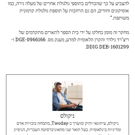
להצביע על כך שהבדלים בתוספי גולגולת אחרים של מעלה גירה, כמו
אוסיקונים וחודים, הם גם הרחבות על תוספת גולגולת קדמונית
משותפת."
מחקר זה מומן בחלקו על ידי בית הספר לתארים מתקדמים של
ריצ'רד גילדר והקרן הלאומית למדע, מענק מס. DGE-0966166 ו-
DDIG DEB-1601299.
ניקולס
ניקולס, עיתונאי ותיק ומוערך ב-Twoday, מתמחה בזכויות אדם
ומדיניות בינלאומית. בעל תואר שני מהאוניברסיטה העברית, הניסיון