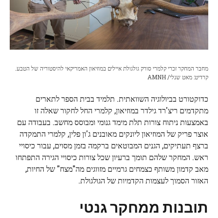
מחבר המחקר זכרי קלמרי סורק גולגולת איילים במוזיאון האמריקאי להיסטוריה של הטבע.
קרדיט: מאט שנלי/ AMNH
כדוקטורט בביולוגיה השוואתית. תלמיד בבית הספר לתארים
מתקדמים ריצ'רד גילדר במוזיאון, קלמרי החל לחקור שאלה זו
באמצעות ניתוח צורות תלת מימד גנומי ומבוסס מחשב. בעבודה עם
אוצר פריק של המוזיאון ליונקים מאובנים ג'ון פלין, קלמרי התמקדה
ברצף תעתיקים, הגנים המבוטאים ברקמה בזמן מסוים, עבור כיסויי
ראש. המחקר שלהם תומך ברעיון שכל צורות כיסויי הגירה התפתחו
מאב קדמון משותף כצמחים גרמיים מזווגים מה"מצח" של החיות,
האזור הסמוך לעצמות הקדמיות של הגולגולת.
תובנות ממחקר גנטי