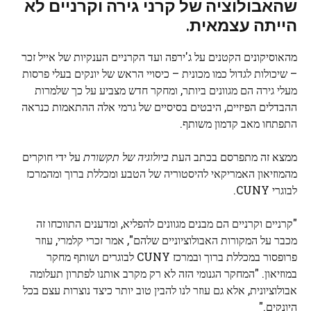
שהאבולוציה של קרני גירה וקרניים לא
הייתה עצמאית.
מהאוסיקונים הקטנים על ג'ירפה ועד הקרניים הענקיות של אייל זכר
– שיכולות לגדול כמו מכונית – כיסויי הראש של יונקים בעלי פרסות
מעלי גירה הם מגוונים ביותר, ומחקר חדש מצביע על כך שלמרות
ההבדלים הפיזיים, היבטים בסיסיים של גרמי אלה ההתאמות כנראה
התפתחו מאב קדמון משותף.
ממצא זה מתפרסם בכתב העת
ביולוגיה של תקשורת
על ידי חוקרים
מהמוזיאון האמריקאי להיסטוריה של הטבע ומכללת ברוך ומהמרכז
לבוגרי CUNY.
"קרניים וקרניים הם מבנים מגוונים להפליא, ומדענים התווכחו זה
מכבר על המקורות האבולוציוניים שלהם", אמר זכרי קלמרי, עוזר
פרופסור במכללת ברוך ובמרכז CUNY לבוגרים ושותף מחקר
במוזיאון. "המחקר הגנומי הזה לא רק מקרב אותנו לפתרון תעלומה
אבולוציונית, אלא גם עוזר לנו להבין טוב יותר כיצד נוצרות עצם בכל
היונקים."