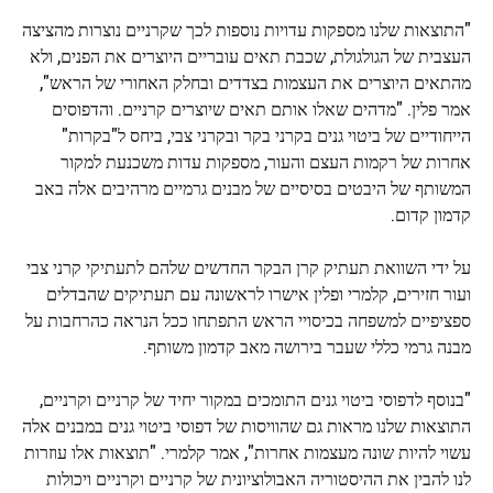
"התוצאות שלנו מספקות עדויות נוספות לכך שקרניים נוצרות מהציצה
העצבית של הגולגולת, שכבת תאים עובריים היוצרים את הפנים, ולא
מהתאים היוצרים את העצמות בצדדים ובחלק האחורי של הראש",
אמר פלין. "מדהים שאלו אותם תאים שיוצרים קרניים. והדפוסים
הייחודיים של ביטוי גנים בקרני בקר ובקרני צבי, ביחס ל"בקרות"
אחרות של רקמות העצם והעור, מספקות עדות משכנעת למקור
המשותף של היבטים בסיסיים של מבנים גרמיים מרהיבים אלה באב
קדמון קדום.
על ידי השוואת תעתיק קרן הבקר החדשים שלהם לתעתיקי קרני צבי
ועור חזירים, קלמרי ופלין אישרו לראשונה עם תעתיקים שהבדלים
ספציפיים למשפחה בכיסויי הראש התפתחו ככל הנראה כהרחבות על
מבנה גרמי כללי שעבר בירושה מאב קדמון משותף.
"בנוסף לדפוסי ביטוי גנים התומכים במקור יחיד של קרניים וקרניים,
התוצאות שלנו מראות גם שהוויסות של דפוסי ביטוי גנים במבנים אלה
עשוי להיות שונה מעצמות אחרות", אמר קלמרי. "תוצאות אלו עוזרות
לנו להבין את ההיסטוריה האבולוציונית של קרניים וקרניים ויכולות