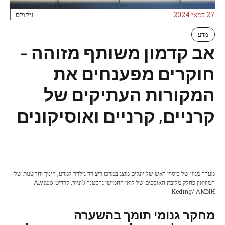
27 במאי 2024
ניקולס
מדע
אב קדמון משותף מזוהה –
חוקרים מפענחים את
המקורות העתיקים של
קרניים, קרניים ואוסיקונים
מערך מגוון של כיסויי ראש של יונקים מוצג במרכז ריצ'רד גילדר למדע, חינוך וחדשנות של
המוזיאון כחלק מליבת האוספים של לואי החמישי גרסטנר ג'וניור. קרדיט: Alvaro
Keding/ AMNH
מחקר גנומי תומך בהשערה